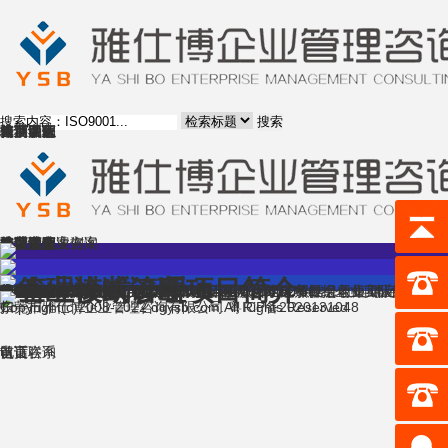
搜索
首页
体系认证
验厂管家
咨询服务
培训课程
成功案例
精英团队
行业动态
资料下载
关于我们
首页
体系认证
验厂管家
咨询服务
培训课程
成功案例
精英团队
行业动态
资料下载
关于我们
雅仕博企业咨询
企业成功案例
全方位解决方案
•
•
管理模式诊断
企业诊断管理项目简介
企管培训
常年顾问
精益生产
环保项目
政府补贴
许可证项目
企管培训
拍脑袋式决策，随意且不严密 问题 现状 决策程序 信息收集 确定战略目标 确定规划制定部门 战略规划过程 公司领导层 根据公司短期业务目标提出 凭主观认识提出 零散，基本没有市
类别：
ＹＳＢ企管为企业提供企业诊断顾问服务。组成项目组老师团队进驻企业全面调研，从老板直至生产一线员工，项目组老师根据企业实际的经营运作情况以及企业现状、把所有问题点汇
类别：
首页
上一页
1
2
3
末页
共
网站导航
website
咨询服务
培训课程
成功案例
精英团队
行业动态
体系认证咨询
Certification consulting
体系认证
验厂管家
Client Audit
行业/区域标准
美国客户验厂
欧洲客户验厂
其他地区客户验厂
联系我们
Contact us
联系方式
在线留言
3
页
42
企业管理诊断
企业管理诊断
条
日期：
日期：
2014-01-05 16:52:41
2014-01-05 16:50:50
扫一扫
东莞市雅仕博企业管理咨询有限公司All Rights Reserved
Copyright(c)2008-2022 dgysb.com. 粤ICP备2020131048
首页
电话联系
认证咨询
留言