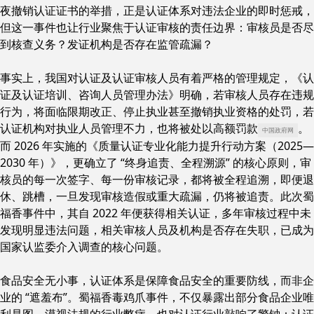
夜撤销认证证书的举措，正是认证体系对违法企业的即时惩戒，
但这一事件也让行业聚焦于认证审核的责任边界：审核员是否尽
到核查义务？发证机构是否存在监管疏漏？
事实上，我国对认证及认证审核人员有着严格的管理规定，《认
证及认证培训、咨询人员管理办法》明确，若审核人员存在违规
行为，将面临限期改正、停止执业甚至撤销执业资格的处罚，若
认证机构对执业人员管理不力，也将被处以高额罚款
。
中国政府网
而 2026 年实施的《质量认证专业化能力提升行动方案（2025—
2030 年）》，更确立了 “终身追责、全程溯源” 的核心原则，审
核员的每一次签字、每一份审核记录，都将被全程追溯，即便退
休、跳槽，一旦发现审核造假或重大疏漏，仍将被追责。此次蜀
福香事件中，其自 2022 年便获得相关认证，多年审核过程中未
发现明显违法问题，相关审核人员及机构是否存在失职，已成为
国家认监委介入调查的核心问题。
食品安全无小事，认证体系是保障食品安全的重要防线，而非企
业的 “遮羞布”。蜀福香毒鸡爪事件，不仅暴露出部分食品企业唯