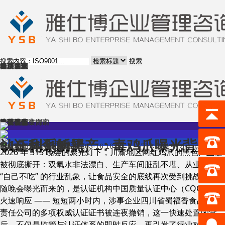
搜索
首页
体系认证
验厂管家
咨询服务
培训课程
成功案例
精英团队
行业动态
资料下载
关于我们
首页
体系认证
验厂管家
咨询服务
培训课程
成功案例
精英团队
行业动态
资料下载
关于我们
雅仕博企业咨询
企业成功案例
全方位解决方案
315 利剑斩黑产：毒鸡爪曝光背后，认证体系的拷
行业动态
出处未知 | 发布日期2026-03-16 16:30 | 【字体：
大
中
小
】点击
次
2026 年 315 晚会的聚光灯下，川渝地区网红鸡爪的黑色产业链
被彻底撕开：双氧水非法漂白、生产车间脏乱不堪、从业者直言
“自己不吃” 的行业乱象，让食品安全的底线再次受到挑战。而紧
随晚会曝光而来的，是认证机构中国质量认证中心（CQC）的
火速响应 —— 短短两小时内，涉事企业四川省蜀福香食品有限
责任公司的多项权威认证证书被连夜撤销，这一快速处置的背
后，不仅是监管与认证体系的即时反应，更引发了行业对食品认