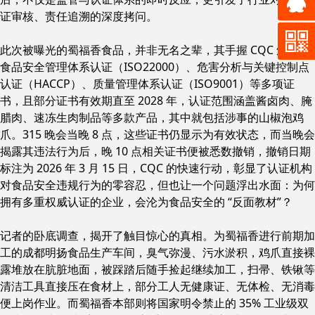
证审核、责任追溯的深度拷问。
此次被曝光的蜀福香食品，并非无名之辈，其手握 CQC 颁发的
食品安全管理体系认证（ISO22000）、危害分析与关键控制点
认证（HACCP）、质量管理体系认证（ISO9001）等多项证
书，且部分证书有效期直至 2028 年，认证范围涵盖酱卤肉、腌
腊肉、速冻生肉制品等多款产品，其中就包括涉事的山椒泡鸡
爪。315 晚会当晚 8 点，这些证书仍显示为有效状态，而当晚会
揭露其违法行为后，晚 10 点相关证书便被悉数撤销，撤销日期
标注为 2026 年 3 月 15 日，CQC 的快速行动，彰显了认证机构
对食品安全违规行为的零容忍，但也让一个问题浮出水面：为何
拥有多重权威认证的企业，会沦为食品安全的 “反面教材”？
记者的卧底调查，揭开了触目惊心的真相。为蜀福香进行前期加
工的成都明扬食品生产车间，臭气弥漫、污水淤积，鸡爪直接裸
露堆放在肮脏地面，被踩踏后随手捡起继续加工，扫帚、铁锹等
清洁工具直接压在食材上，部分工人无健康证、无体检、无消毒
便上岗作业。而蜀福香本部则将国家明令禁止的 35% 工业级双