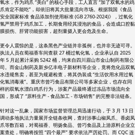
氧水，作为鸡爪 “美白” 的核心手段，工人直言 “加了双氧水的鸡
爪肯定不能吃”，却依旧将其大批量流向市场。根据我国《食品
安全国家标准 食品添加剂使用标准 (GB 2760-2024)》，过氧化
氢严禁用于鸡爪加工，长期食用经其浸泡的食品，会造成口腔黏
膜损伤、肝肾功能损害，超剂量摄入更会危及生命。
更令人震惊的是，这条黑色产业链并非孤例，也并非无迹可寻。
执法人员在蜀福香车间查获 27 桶过氧化氢，企业承认自 2025
年 5 月起累计采购 5242 桶，均来自四川眉山市金山制药有限公
司。而金山制药及新乡亿丰电子新材料等企业，竟将危化品双氧
水违规售卖，甚至为规避检查，将其伪装成 “生活饮用水用过氧
化氢消毒液”。重庆市曾巧食品有限公司等多家企业，也存在同
样的双氧水漂白鸡爪行为，涉案产品最终通过冻品市场流向全
国，形成了 “原料生产 - 食品加工 - 市场销售” 的完整非法链条。
针对这一乱象，国家市场监督管理总局迅速行动，于 3 月 13 日
调动多地执法力量展开全链条收网，查封涉事山椒凤爪、香卤凤
爪等数百箱，对蜀福香、明扬食品、曾巧食品及上游原料企业立
案查处，明确将按照 “四个最严” 要求依法严厉处罚。而 CQC 连