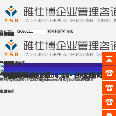
搜索
首页
体系认证
验厂管家
咨询服务
培训课程
成功案例
精英团队
行业动态
资料下载
关于我们
首页
体系认证
验厂管家
咨询服务
培训课程
成功案例
精英团队
行业动态
资料下载
关于我们
雅仕博企业咨询
企业成功案例
全方位解决方案
2022-05-09 18:56:30
BRC全球食品标准安全认证
2022-05-09 18:54:18
什么是HiggIndexFEM
2022-05-09 18:53:44
Higg Index评估工具
•
•
•
GRS
BSCI
RBA
OCS
RCS
GOTS
BRC
C-TPAT
SEDEX
SMETA
Higg Index
SLCP
WRAP
ICTI
H&M
ZAPA
Levis李维斯
沃尔玛 WalMart
迪斯尼 Disney
亚马逊 Amazon
家得宝Home Depot
塔吉特 Target
可口可乐 Coca Cola
麦当劳 McDonald
家乐福 Carrefour
宜家 IKEA
澳大利亚 Kmart Target
利丰 Li&Fung
SMETA社会责任审核
COC二方审核
Security Audit
反恐审核
Higg FEM/SAC验证
SLCP验证
IPE GCA审核
能源审计
Higg Index
共 1 页/3 条记录
网站导航
website
咨询服务
培训课程
成功案例
精英团队
行业动态
体系认证咨询
Certification consulting
体系认证
验厂管家
Client Audit
行业/区域标准
美国客户验厂
欧洲客户验厂
其他地区客户验厂
联系我们
Contact us
联系方式
在线留言
扫一扫
东莞市雅仕博企业管理咨询有限公司All Rights Reserved
Copyright(c)2008-2022 dgysb.com. 粤ICP备2020131048
首页
电话联系
认证咨询
留言